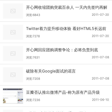
开心网收缩团购突裁百余人 一天内先签约再解
约
2011-07-20
浏览:6843
Twitter着力提升移动体验 看好HTML5长远前
景
2011-07-20
浏览:7278
开心网回应团购调整争论：必将负责到底
2011-07-08
浏览:7631
破除有关Google面试的谣言
2011-07-08
浏览:7208
豆瓣否认推出微博产品-称为原有产品升级
2011-06-10
浏览:7236