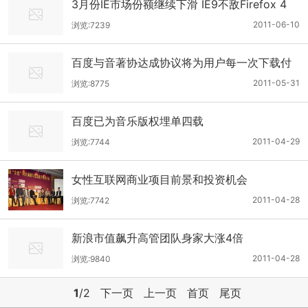
3月份IE市场份额继续下滑 IE9不敌Firefox 4
2011-06-10
浏览:7239
百度与音著协达成协议将为用户每一次下载付
费
2011-05-31
浏览:8775
百度已为音乐版权埋单四载
2011-04-29
浏览:7744
女性互联网商业项目前景和投资机会
2011-04-28
浏览:7742
新浪市值飙升高管团队身家大涨4倍
2011-04-28
浏览:9840
1
/2
下一页
上一页
首页
尾页